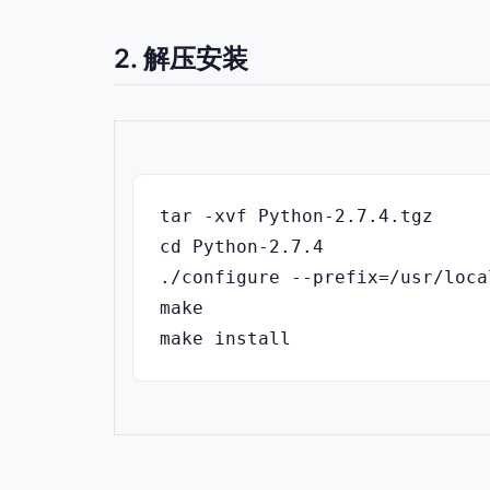
2. 解压安装
tar -xvf Python-2.7.4.tgz
cd Python-2.7.4
./configure --prefix=/usr/loca
make
make install