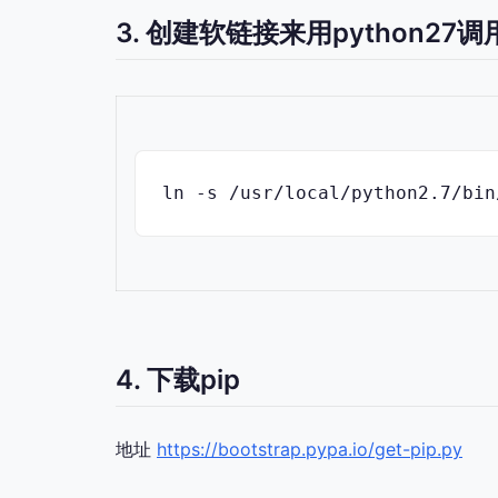
3. 创建软链接来用python27调用p
ln -s /usr/local/python2.7/bin
4. 下载pip
地址
https://bootstrap.pypa.io/get-pip.py